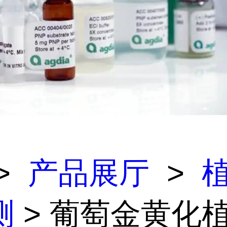
>
产品展厅
>
测
> 葡萄金黄化