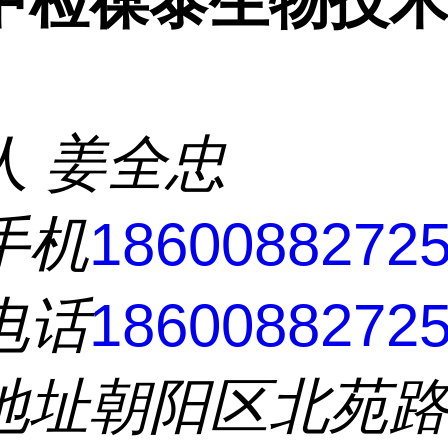
中检葆泰生物技
人
姜全忠
手机
1860088272
电话
1860088272
地址
朝阳区北苑路