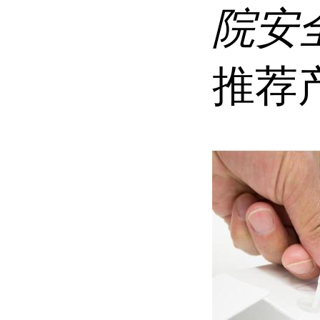
院安全
推荐